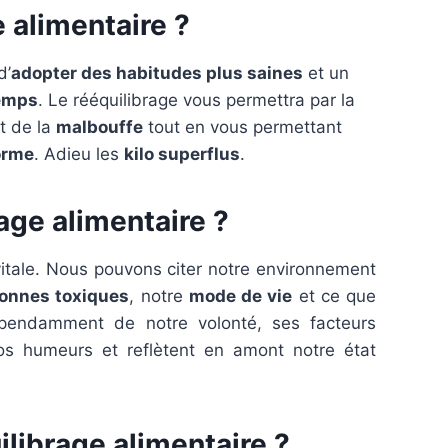
e alimentaire ?
d’
adopter des habitudes plus saines
et un
temps
. Le rééquilibrage vous permettra par la
t de la
malbouffe
tout en vous permettant
orme
. Adieu les
kilo superflus
.
rage alimentaire ?
vitale. Nous pouvons citer notre environnement
onnes toxiques
, notre
mode de vie
et ce que
épendamment de notre volonté, ses facteurs
nos humeurs et reflètent en amont notre état
librage alimentaire ?