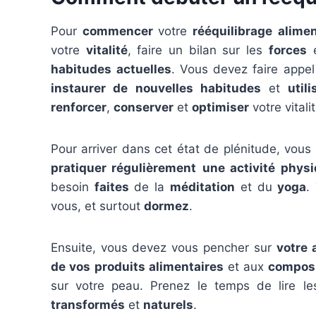
Pour
commencer
votre
rééquilibrage
alimen
votre
vitalité
, faire un bilan sur les
forces
habitudes
actuelles
. Vous devez faire appe
instaurer
de
nouvelles
habitudes
et
util
renforcer
,
conserver
et
optimiser
votre vitalit
Pour arriver dans cet état de plénitude, vous
pratiquer régulièrement
une activité phys
besoin
faites
de la
méditation
et du
yoga
.
vous, et surtout
dormez
.
Ensuite, vous devez vous pencher sur
votre 
de vos
produits alimentaires
et aux
composi
sur votre peau. Prenez le temps de lire l
transformés
et
naturels
.