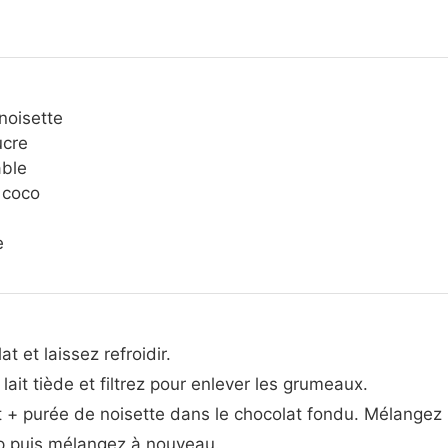
noisette
ucre
able
 coco
e
t et laissez refroidir.
lait tiède et filtrez pour enlever les grumeaux.
t + purée de noisette dans le chocolat fondu. Mélangez 
rop puis mélangez à nouveau.