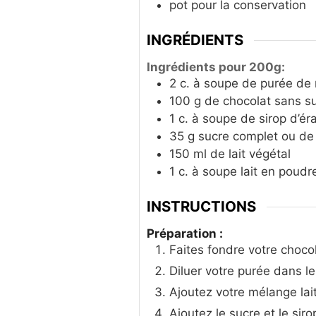
pot pour la conservation
INGRÉDIENTS
Ingrédients pour 200g:
2
c. à soupe
de purée de 
100
g
de chocolat sans s
1
c. à soupe
de sirop d’ér
35
g
sucre complet ou de
150
ml
de lait végétal
1
c. à soupe
lait en poudr
INSTRUCTIONS
Préparation :
Faites fondre votre chocola
Diluer votre purée dans le 
Ajoutez votre mélange lai
Ajoutez le sucre et le si