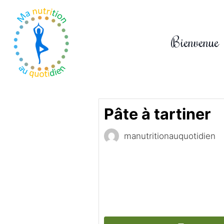
Aller
au
contenu
Bienvenue
Pâte à tartiner
manutritionauquotidien