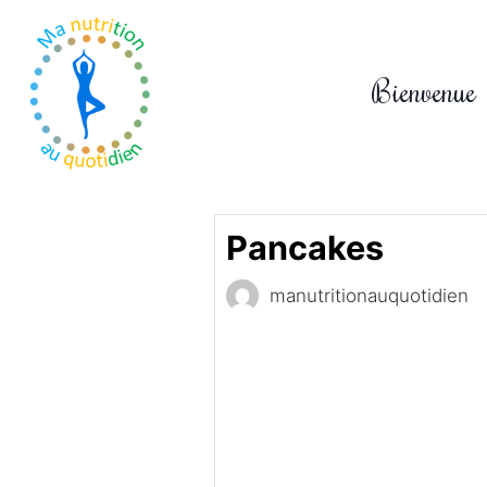
Aller
au
contenu
Bienvenue
Pancakes
manutritionauquotidien