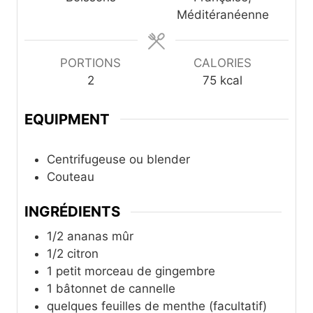
e
s
Méditéranéenne
s
PORTIONS
CALORIES
2
75
kcal
EQUIPMENT
Centrifugeuse ou blender
Couteau
INGRÉDIENTS
1/2
ananas mûr
1/2
citron
1
petit morceau de gingembre
1
bâtonnet de cannelle
quelques feuilles de menthe (facultatif)