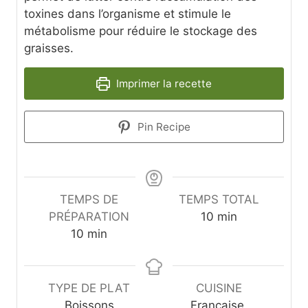
toxines dans l’organisme et stimule le
métabolisme pour réduire le stockage des
graisses.
Imprimer la recette
Pin Recipe
TEMPS DE
TEMPS TOTAL
m
PRÉPARATION
10
min
m
i
10
min
i
n
n
u
u
t
TYPE DE PLAT
CUISINE
t
e
Boissons
Française,