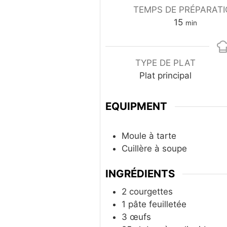
TEMPS DE PRÉPARAT
m
15
min
i
n
u
TYPE DE PLAT
t
Plat principal
e
s
EQUIPMENT
Moule à tarte
Cuillère à soupe
INGRÉDIENTS
2
courgettes
1
pâte feuilletée
3
œufs