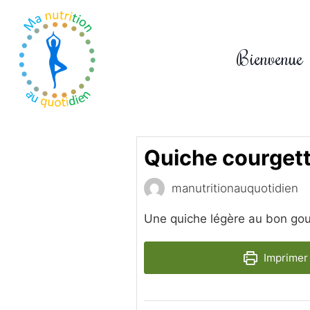
Aller
au
contenu
Bienvenue
Quiche courget
manutritionauquotidien
Une quiche légère au bon gou
Imprimer 