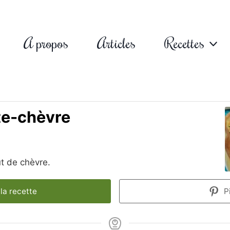
A propos
Articles
Recettes
te-chèvre
t de chèvre.
la recette
P