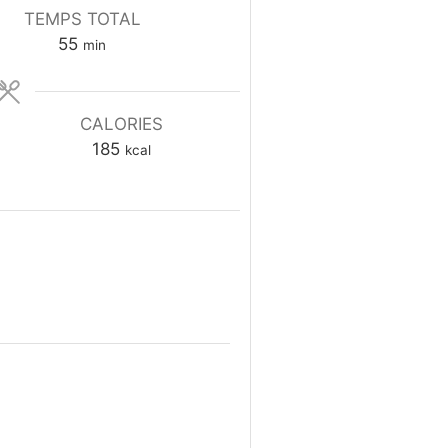
TEMPS TOTAL
m
55
min
i
n
u
CALORIES
t
185
kcal
e
s