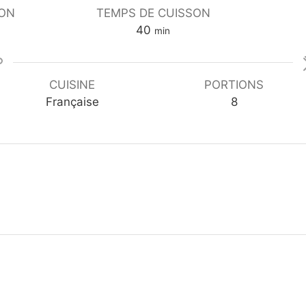
ION
TEMPS DE CUISSON
m
40
min
i
n
u
CUISINE
PORTIONS
t
Française
8
e
s